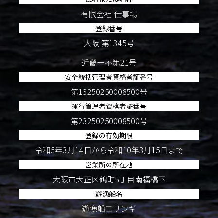
有限会社 仕事場
登録番号
大阪 第1345号
近畿ー不第21号
安全統括管理者資格者証番号
第13250250008500号
運行管理者資格者証番号
第23250250008500号
登録の有効期限
令和5年3月14日から令和10年3月15日まで
営業所の所在地
大阪市大正区鶴町5丁目南福橋下
遊漁船名
遊漁船エリンギ