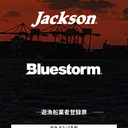
―― 遊漁船業者登録票 ――
氏名または名称