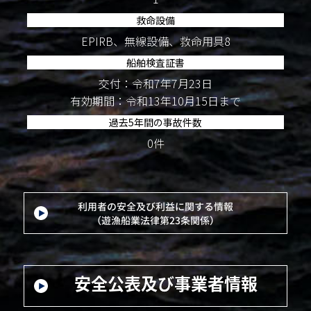
救命設備
EPIRB、無線設備、救命用具8
船舶検査証書
交付：令和7年7月23日
有効期間：令和13年10月15日まで
過去5年間の事故件数
0件