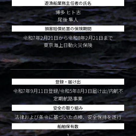
遊漁船業務主任者の氏名
博多 ヒト志
尾後 隼人
損害賠償処置の保険期間
令和7年2月21日から令和8年2月21日まで
東京海上日動火災保険
登録・届け出
令和7年9月11日登録/令和5年8月3日届け出/内航不
定期航路事業
安全の取り組み
法律および条令に基づいた点検、安全保持を遂行
船舶保有数
1