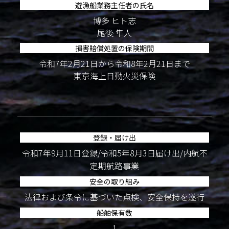
遊漁船業務主任者の氏名
博多 ヒト志
尾後 隼人
損害賠償処置の保険期間
令和7年2月21日から令和8年2月21日まで
東京海上日動火災保険
登録・届け出
令和7年9月11日登録/令和5年8月3日届け出/内航不
定期航路事業
安全の取り組み
法律および条令に基づいた点検、安全保持を遂行
船舶保有数
1