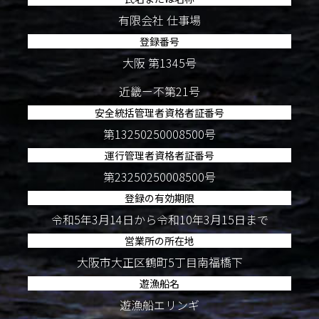
有限会社 仕事場
登録番号
大阪 第1345号
近畿ー不第21号
安全統括管理者資格者証番号
第13250250008500号
運行管理者資格者証番号
第23250250008500号
登録の有効期限
令和5年3月14日から令和10年3月15日まで
営業所の所在地
大阪市大正区鶴町5丁目南福橋下
遊漁船名
遊漁船エリンギ