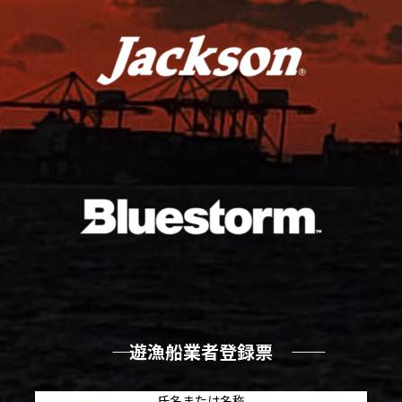
―― 遊漁船業者登録票 ――
氏名または名称