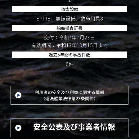
救命設備
EPIRB、無線設備、救命用具8
船舶検査証書
交付：令和7年7月23日
有効期間：令和13年10月15日まで
過去5年間の事故件数
0件