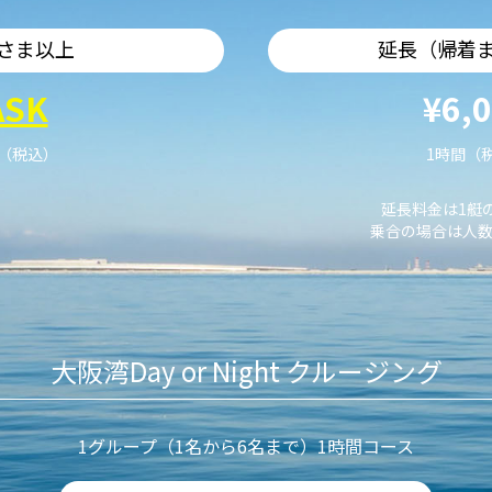
さま以上
延長（帰着
ASK
¥6,
艇（税込）
1時間（
延長料金は1艇
乗合の場合は人数
大阪湾Day or Night クルージング
1グループ（1名から6名まで）1時間コース