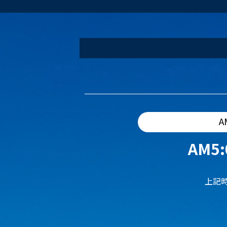
A
AM5:
上記