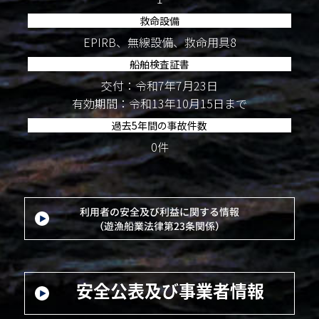
救命設備
EPIRB、無線設備、救命用具8
船舶検査証書
交付：令和7年7月23日
有効期間：令和13年10月15日まで
過去5年間の事故件数
0件