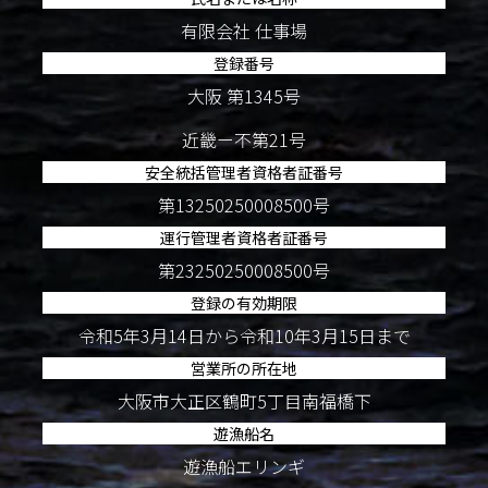
有限会社 仕事場
登録番号
大阪 第1345号
近畿ー不第21号
安全統括管理者資格者証番号
第13250250008500号
運行管理者資格者証番号
第23250250008500号
登録の有効期限
令和5年3月14日から令和10年3月15日まで
営業所の所在地
大阪市大正区鶴町5丁目南福橋下
遊漁船名
遊漁船エリンギ