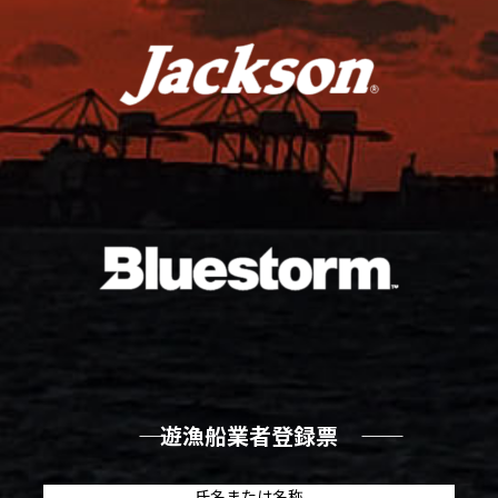
―― 遊漁船業者登録票 ――
氏名または名称