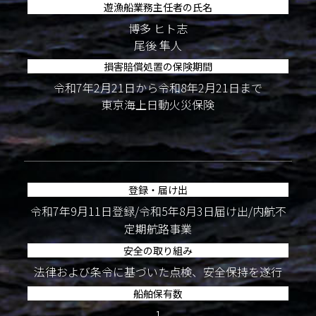
遊漁船業務主任者の氏名
博多 ヒト志
尾後 隼人
損害賠償処置の保険期間
令和7年2月21日から令和8年2月21日まで
東京海上日動火災保険
登録・届け出
令和7年9月11日登録/令和5年8月3日届け出/内航不
定期航路事業
安全の取り組み
法律および条令に基づいた点検、安全保持を遂行
船舶保有数
1