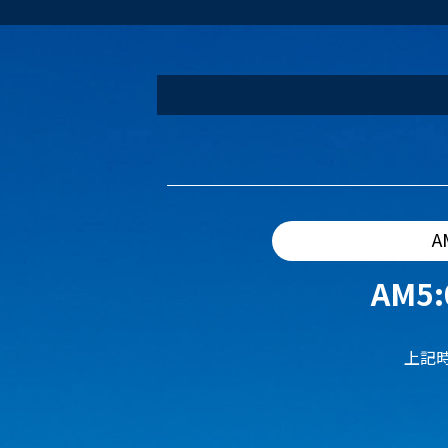
A
AM5:
上記