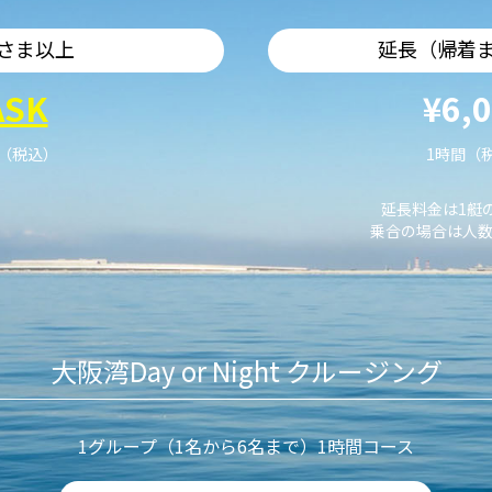
さま以上
延長（帰着
ASK
¥6,
艇（税込）
1時間（
延長料金は1艇
乗合の場合は人数
大阪湾Day or Night クルージング
1グループ（1名から6名まで）1時間コース