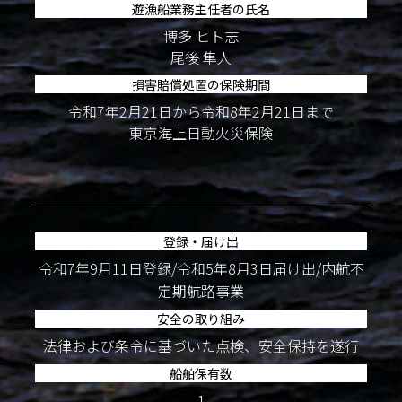
遊漁船業務主任者の氏名
博多 ヒト志
尾後 隼人
損害賠償処置の保険期間
令和7年2月21日から令和8年2月21日まで
東京海上日動火災保険
登録・届け出
令和7年9月11日登録/令和5年8月3日届け出/内航不
定期航路事業
安全の取り組み
法律および条令に基づいた点検、安全保持を遂行
船舶保有数
1