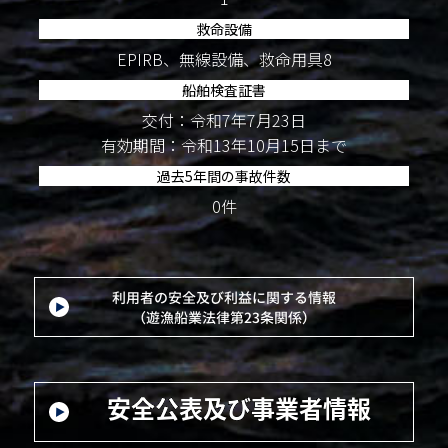
救命設備
EPIRB、無線設備、救命用具8
船舶検査証書
交付：令和7年7月23日
有効期間：令和13年10月15日まで
過去5年間の事故件数
0件