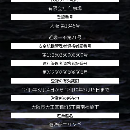
有限会社 仕事場
登録番号
大阪 第1345号
近畿ー不第21号
安全統括管理者資格者証番号
第13250250008500号
運行管理者資格者証番号
第23250250008500号
登録の有効期限
令和5年3月14日から令和10年3月15日まで
営業所の所在地
大阪市大正区鶴町5丁目南福橋下
遊漁船名
遊漁船エリンギ