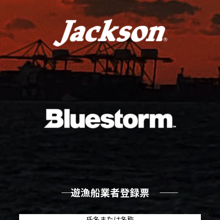
―― 遊漁船業者登録票 ――
氏名または名称