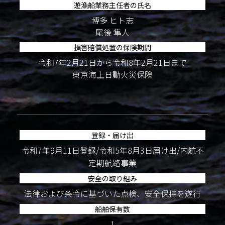
遊漁船業務主任者の氏名
博多 ヒト志
尾後 隼人
損害賠償処置の保険期間
令和7年2月21日から令和8年2月21日まで
東京海上日動火災保険
登録・届け出
令和7年9月11日登録/令和5年8月3日届け出/内航不
定期航路事業
安全の取り組み
法律および条令に基づいた点検、安全保持を遂行
船舶保有数
1