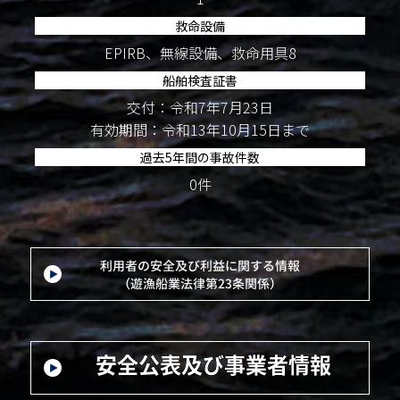
救命設備
EPIRB、無線設備、救命用具8
船舶検査証書
交付：令和7年7月23日
有効期間：令和13年10月15日まで
過去5年間の事故件数
0件