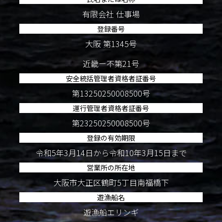
有限会社 仕事場
登録番号
大阪 第1345号
近畿ー不第21号
安全統括管理者資格者証番号
第13250250008500号
運行管理者資格者証番号
第23250250008500号
登録の有効期限
令和5年3月14日から令和10年3月15日まで
営業所の所在地
大阪市大正区鶴町5丁目南福橋下
遊漁船名
遊漁船エリンギ