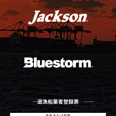
―― 遊漁船業者登録票 ――
氏名または名称