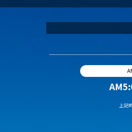
A
AM5:
上記