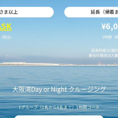
さま以上
延長（帰着
ASK
¥6,
艇（税込）
1時間（
延長料金は1艇
乗合の場合は人数
大阪湾Day or Night クルージング
1グループ（1名から6名まで）1時間コース