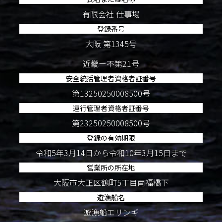
有限会社 仕事場
登録番号
大阪 第1345号
近畿ー不第21号
安全統括管理者資格者証番号
第13250250008500号
運行管理者資格者証番号
第23250250008500号
登録の有効期限
令和5年3月14日から令和10年3月15日まで
営業所の所在地
大阪市大正区鶴町5丁目南福橋下
遊漁船名
遊漁船エリンギ