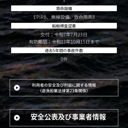
救命設備
EPIRB、無線設備、救命用具8
船舶検査証書
交付：令和7年7月23日
有効期間：令和13年10月15日まで
過去5年間の事故件数
0件