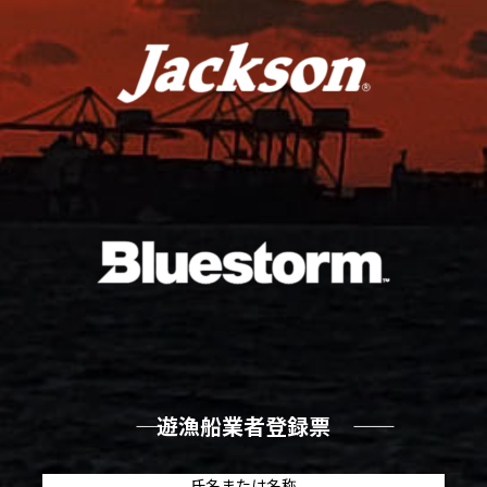
―― 遊漁船業者登録票 ――
氏名または名称