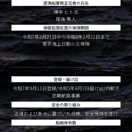
遊漁船業務主任者の氏名
博多 ヒト志
尾後 隼人
損害賠償処置の保険期間
令和7年2月21日から令和8年2月21日まで
東京海上日動火災保険
登録・届け出
令和7年9月11日登録/令和5年8月3日届け出/内航不
定期航路事業
安全の取り組み
法律および条令に基づいた点検、安全保持を遂行
船舶保有数
1