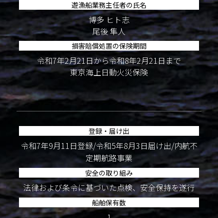
遊漁船業務主任者の氏名
博多 ヒト志
尾後 隼人
損害賠償処置の保険期間
令和7年2月21日から令和8年2月21日まで
東京海上日動火災保険
登録・届け出
令和7年9月11日登録/令和5年8月3日届け出/内航不
定期航路事業
安全の取り組み
法律および条令に基づいた点検、安全保持を遂行
船舶保有数
1