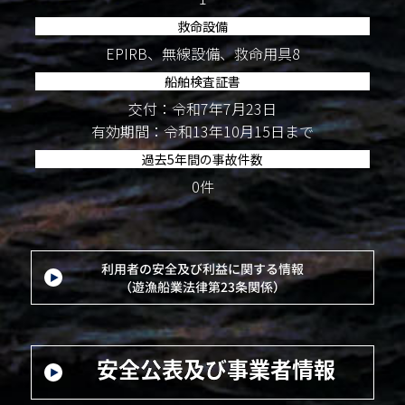
救命設備
EPIRB、無線設備、救命用具8
船舶検査証書
交付：令和7年7月23日
有効期間：令和13年10月15日まで
過去5年間の事故件数
0件