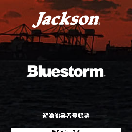
―― 遊漁船業者登録票 ――
氏名または名称