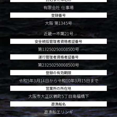
有限会社 仕事場
登録番号
大阪 第1345号
近畿ー不第21号
安全統括管理者資格者証番号
第13250250008500号
運行管理者資格者証番号
第23250250008500号
登録の有効期限
令和5年3月14日から令和10年3月15日まで
営業所の所在地
大阪市大正区鶴町5丁目南福橋下
遊漁船名
遊漁船エリンギ