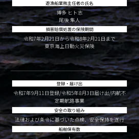
遊漁船業務主任者の氏名
博多 ヒト志
尾後 隼人
損害賠償処置の保険期間
令和7年2月21日から令和8年2月21日まで
東京海上日動火災保険
登録・届け出
令和7年9月11日登録/令和5年8月3日届け出/内航不
定期航路事業
安全の取り組み
法律および条令に基づいた点検、安全保持を遂行
船舶保有数
1