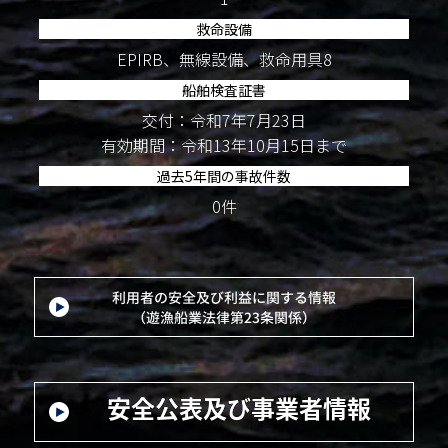
救命設備
EPIRB、無線設備、救命用具8
船舶検査証書
交付：令和7年7月23日
有効期間：令和13年10月15日まで
過去5年間の事故件数
0件