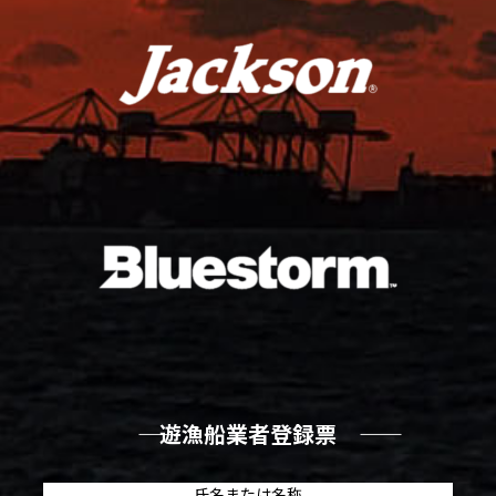
―― 遊漁船業者登録票 ――
氏名または名称