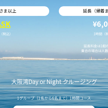
さま以上
延長（帰着
ASK
¥6,
艇（税込）
1時間（
延長料金は1艇
乗合の場合は人数
大阪湾Day or Night クルージング
1グループ（1名から6名まで）1時間コース