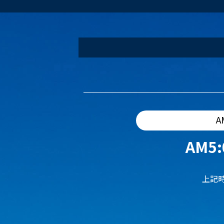
A
AM5:
上記