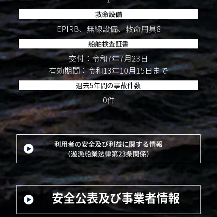
救命設備
EPIRB、無線設備、救命用具8
船舶検査証書
交付：令和7年7月23日
有効期間：令和13年10月15日まで
過去5年間の事故件数
0件