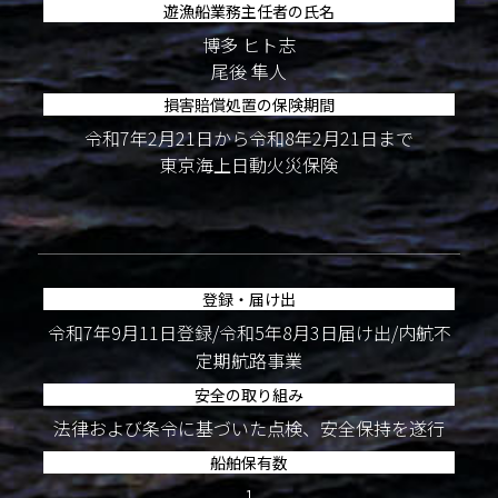
遊漁船業務主任者の氏名
博多 ヒト志
尾後 隼人
損害賠償処置の保険期間
令和7年2月21日から令和8年2月21日まで
東京海上日動火災保険
登録・届け出
令和7年9月11日登録/令和5年8月3日届け出/内航不
定期航路事業
安全の取り組み
法律および条令に基づいた点検、安全保持を遂行
船舶保有数
1