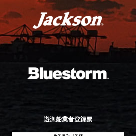
―― 遊漁船業者登録票 ――
氏名または名称