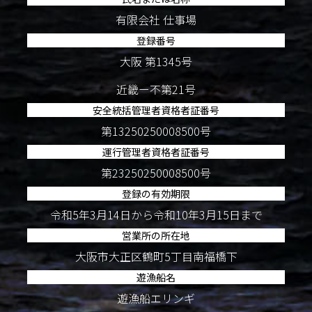
有限会社 仕事場
登録番号
大阪 第1345号
近畿ー不第21号
安全統括管理者資格者証番号
第13250250008500号
運行管理者資格者証番号
第23250250008500号
登録の有効期限
令和5年3月14日から令和10年3月15日まで
営業所の所在地
大阪市大正区鶴町5丁目南福橋下
遊漁船名
遊漁船エリンギ