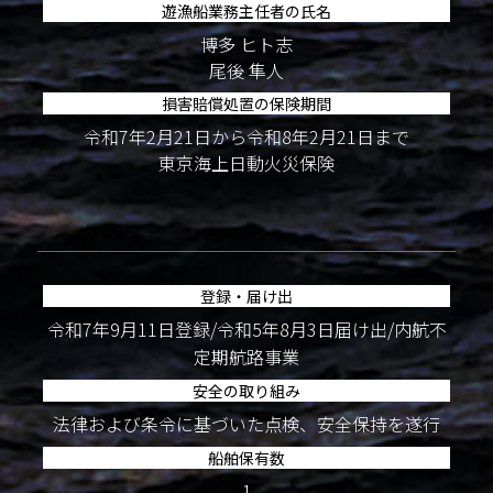
遊漁船業務主任者の氏名
博多 ヒト志
尾後 隼人
損害賠償処置の保険期間
令和7年2月21日から令和8年2月21日まで
東京海上日動火災保険
登録・届け出
令和7年9月11日登録/令和5年8月3日届け出/内航不
定期航路事業
安全の取り組み
法律および条令に基づいた点検、安全保持を遂行
船舶保有数
1