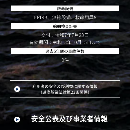
救命設備
EPIRB、無線設備、救命用具8
船舶検査証書
交付：令和7年7月23日
有効期間：令和13年10月15日まで
過去5年間の事故件数
0件