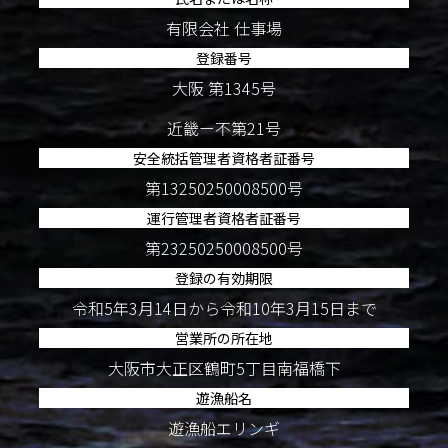
有限会社 仕事場
登録番号
大阪 第1345号
近畿ー不第21号
安全統括管理者資格者証番号
第13250250008500号
運行管理者資格者証番号
第23250250008500号
登録の有効期限
令和5年3月14日から令和10年3月15日まで
営業所の所在地
大阪市大正区鶴町5丁目南福橋下
遊漁船名
遊漁船エリンギ