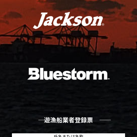
―― 遊漁船業者登録票 ――
氏名または名称