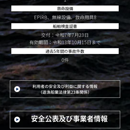
救命設備
EPIRB、無線設備、救命用具8
船舶検査証書
交付：令和7年7月23日
有効期間：令和13年10月15日まで
過去5年間の事故件数
0件