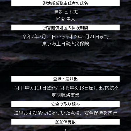
遊漁船業務主任者の氏名
博多 ヒト志
尾後 隼人
損害賠償処置の保険期間
令和7年2月21日から令和8年2月21日まで
東京海上日動火災保険
登録・届け出
令和7年9月11日登録/令和5年8月3日届け出/内航不
定期航路事業
安全の取り組み
法律および条令に基づいた点検、安全保持を遂行
船舶保有数
1