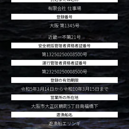
有限会社 仕事場
登録番号
大阪 第1345号
近畿ー不第21号
安全統括管理者資格者証番号
第13250250008500号
運行管理者資格者証番号
第23250250008500号
登録の有効期限
令和5年3月14日から令和10年3月15日まで
営業所の所在地
大阪市大正区鶴町5丁目南福橋下
遊漁船名
遊漁船エリンギ