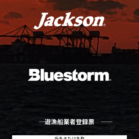
―― 遊漁船業者登録票 ――
氏名または名称