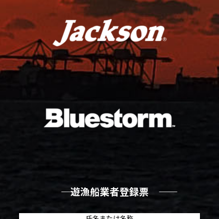
―― 遊漁船業者登録票 ――
氏名または名称