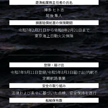
遊漁船業務主任者の氏名
博多 ヒト志
尾後 隼人
損害賠償処置の保険期間
令和7年2月21日から令和8年2月21日まで
東京海上日動火災保険
登録・届け出
令和7年9月11日登録/令和5年8月3日届け出/内航不
定期航路事業
安全の取り組み
法律および条令に基づいた点検、安全保持を遂行
船舶保有数
1