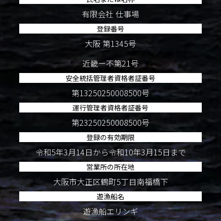
有限会社 仕事場
登録番号
大阪 第1345号
近畿ー不第21号
安全統括管理者資格者証番号
第13250250008500号
運行管理者資格者証番号
第23250250008500号
登録の有効期限
令和5年3月14日から令和10年3月15日まで
営業所の所在地
大阪市大正区鶴町5丁目南福橋下
遊漁船名
遊漁船エリンギ