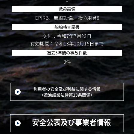
救命設備
EPIRB、無線設備、救命用具8
船舶検査証書
交付：令和7年7月23日
有効期間：令和13年10月15日まで
過去5年間の事故件数
0件