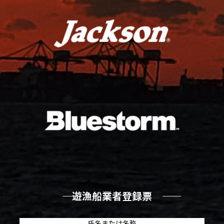
―― 遊漁船業者登録票 ――
氏名または名称