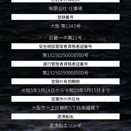
有限会社 仕事場
登録番号
大阪 第1345号
近畿ー不第21号
安全統括管理者資格者証番号
第13250250008500号
運行管理者資格者証番号
第23250250008500号
登録の有効期限
令和5年3月14日から令和10年3月15日まで
営業所の所在地
大阪市大正区鶴町5丁目南福橋下
遊漁船名
遊漁船エリンギ