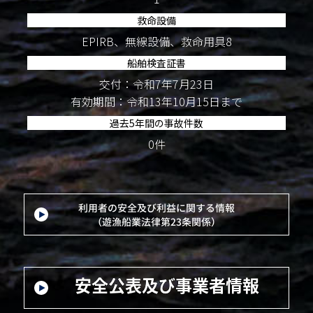
救命設備
EPIRB、無線設備、救命用具8
船舶検査証書
交付：令和7年7月23日
有効期間：令和13年10月15日まで
過去5年間の事故件数
0件