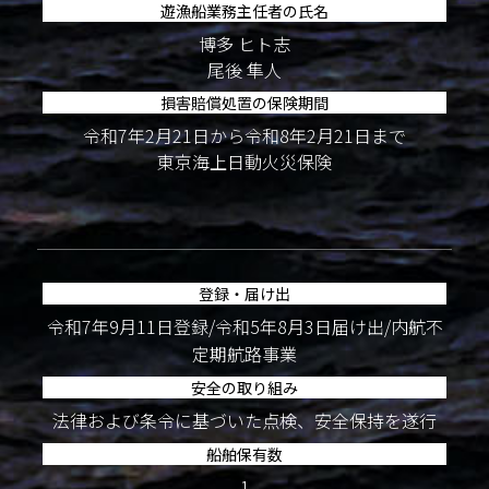
遊漁船業務主任者の氏名
博多 ヒト志
尾後 隼人
損害賠償処置の保険期間
令和7年2月21日から令和8年2月21日まで
東京海上日動火災保険
登録・届け出
令和7年9月11日登録/令和5年8月3日届け出/内航不
定期航路事業
安全の取り組み
法律および条令に基づいた点検、安全保持を遂行
船舶保有数
1