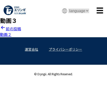
☰
動画３
投
前の投稿
動画２
稿
ナ
運営会社
プライバシーポリシー
ビ
ゲ
ー
© Eryngii. All Rights Reserved.
シ
ョ
ン